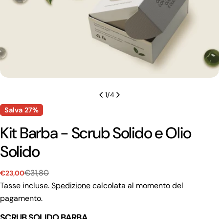
1
/
4
Salva
27%
Kit Barba - Scrub Solido e Olio
Solido
€31,80
€23,00
Prezzo
Prezzo
di
regolare
Tasse incluse.
Spedizione
calcolata al momento del
vendita
pagamento.
SCRUB SOLIDO BARBA