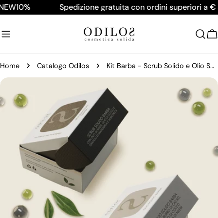
Salta
EW10%
Spedizione gratuita con ordini superiori a € 39
al
contenuto
C
Home
Catalogo Odilos
Kit Barba - Scrub Solido e Olio Solido
Passa
alle
informazioni
sul
prodotto
Apri supporto 0 in modalità modale