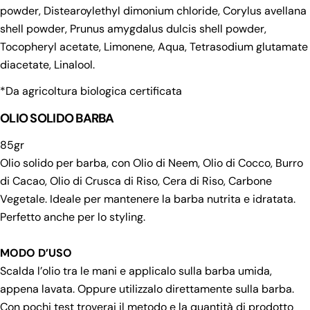
powder, Distearoylethyl dimonium chloride, Corylus avellana
shell powder, Prunus amygdalus dulcis shell powder,
Tocopheryl acetate, Limonene, Aqua, Tetrasodium glutamate
Fai una domanda
diacetate, Linalool.
Il
*Da agricoltura biologica certificata
tuo
nome
OLIO SOLIDO BARBA
La
tua
85gr
email
Condividi questo prodotto
Il
Olio solido per barba, con Olio di Neem, Olio di Cocco, Burro
tuo
di Cacao, Olio di Crusca di Riso, Cera di Riso, Carbone
Copia
Condividere
telefono
Vegetale. Ideale per mantenere la barba nutrita e idratata.
Il
Condividi
Condividi
Pin
tuo
Perfetto anche per lo styling.
su
su
su
messaggio
Facebook
X
Pinterest
MODO D’USO
I campi contrassegnati * sono obbligatori.
Scalda l’olio tra le mani e applicalo sulla barba umida,
appena lavata. Oppure utilizzalo direttamente sulla barba.
Invia Domanda
Con pochi test troverai il metodo e la quantità di prodotto