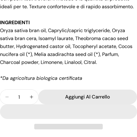
ideali per te. Texture confortevole e di rapido assorbimento.
INGREDIENTI
Oryza sativa bran oil, Caprylic/capric triglyceride, Oryza
sativa bran cera, Isoamyl laurate, Theobroma cacao seed
butter, Hydrogenated castor oil, Tocopheryl acetate, Cocos
nucifera oil (*), Melia azadirachta seed oil (*), Parfum,
Charcoal powder, Limonene, Linalool, Citral.
*Da agricoltura biologica certificata
Quantità
Aggiungi Al Carrello
Diminuisci La Quantità Per Kit Barba - Scrub Solid
Aumenta La Quantità Per Kit Barba - Scru