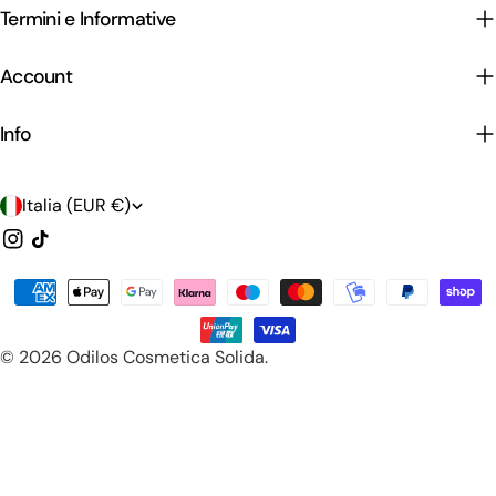
Termini e Informative
Account
Info
P
Italia (EUR €)
a
Instagram
Tic
toc
e
Modalità
s
di
e
pagamento
© 2026
Odilos Cosmetica Solida
.
/
r
e