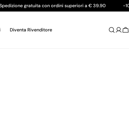
zione gratuita con ordini superiori a € 39.90
-10% al
i
Diventa Rivenditore
Logi
C