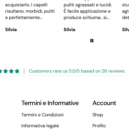
puliti sgrassati e lucidi.
stuccante e solido
ti
È facile applicazione e
agisce anche come
produce schiuma.. si
detergente al posto di
he
può utilizzare
latte e tonico o sapone
Silvia
Silvia
n
direttamente sui capelli
… lo ricomprato perché
o strofinare sulle mani
mi dà sensazione di
pelle perfettamente
pulita e morbida
i
Customers rate us 5.0/5 based on 26 reviews.
Termini e Informative
Account
Termini e Condizioni
Shop
Informativa legale
Profilo