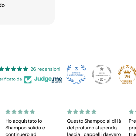
do
26 recensioni
26
erificato da
Questo Shampoo al di là
Premetto che
del profumo stupendo,
praticamente non mi
lascia i cappelli davvero
trucco ma questo