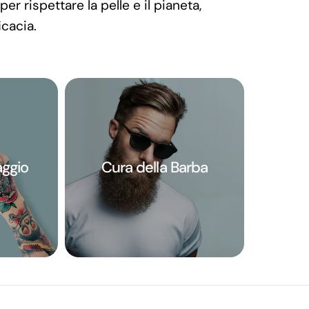
er rispettare la pelle e il pianeta,
l
icacia.
e
z
i
aggio
Cura della Barba
o
n
e