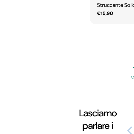
Struccante Soli
Prezzo
€15,90
regolare
V
Lasciamo
Ho acquistato lo
parlare i
Shampoo solido e
continuerò ad