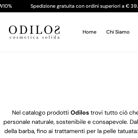
Salta
Spedizione gratuita con ordini superiori a € 39.90
al
contenuto
Home
Chi Siamo
Nel catalogo prodotti
Odilos
trovi tutto ciò ch
personale naturale, sostenibile e consapevole. Dal
della barba, fino ai trattamenti per la pelle tatuat