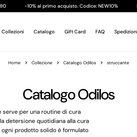
-10% al primo acquisto. Codice: NEW10%
Spedi
Collezioni
Catalogo
Gift Card
FAQ
Spedizion
Home
Collezione
Catalogo Odilos
struccante
C
Catalogo Odilos
o
e serve per una routine di cura
la detersione quotidiana alla cura
l
a: ogni prodotto solido è formulato