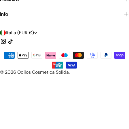
Info
P
Italia (EUR €)
a
Instagram
Tic
toc
e
Modalità
s
di
e
pagamento
© 2026
Odilos Cosmetica Solida
.
/
r
e
g
i
o