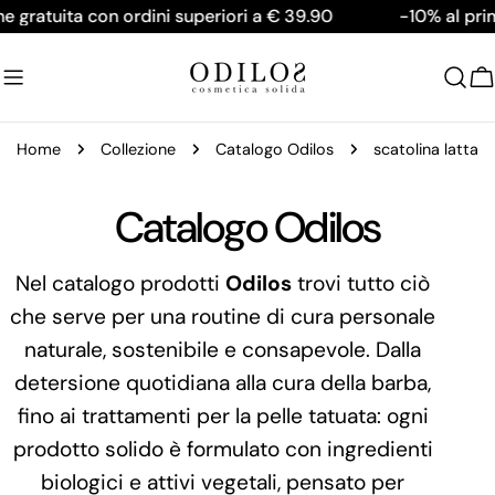
Salta
gratuita con ordini superiori a € 39.90
-10% al prim
al
contenuto
C
Home
Collezione
Catalogo Odilos
scatolina latta
C
Catalogo Odilos
o
Nel catalogo prodotti
Odilos
trovi tutto ciò
che serve per una routine di cura personale
l
naturale, sostenibile e consapevole. Dalla
l
detersione quotidiana alla cura della barba,
fino ai trattamenti per la pelle tatuata: ogni
e
prodotto solido è formulato con ingredienti
z
biologici e attivi vegetali, pensato per