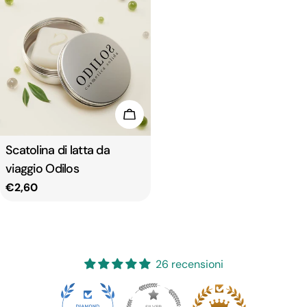
Aggiungi Al Carrello
Tipo:
Scatolina di latta da
viaggio Odilos
Prezzo
€2,60
regolare
26 recensioni