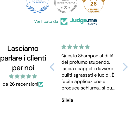
26
Verificato da
Lasciamo
Ho acquistato lo
Questo Shampoo al di là
Pre
parlare i clienti
Shampoo solido e
del profumo stupendo,
pra
per noi
continuerò ad
lascia i cappelli davvero
tru
acquistarlo. I capelli
puliti sgrassati e lucidi. È
stu
risultano. morbidi, puliti e
facile applicazione e
agi
da 26 recensioni
perfettamente districati..
produce schiuma.. si può
dete
inoltre io che tendo
utilizzare direttamente
lat
Silvia
Silvia
Silv
avere l’acuto un po’
sui capelli o strofinare
lo 
grassa mi sento
sulle mani
dà 
veramente puliti e
per
sgrassati. Adoro il
mor
profumo. E il fatto che sia