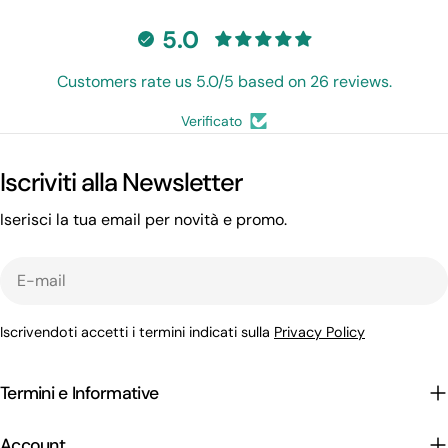
eco e non danneggi
l’ambiente..
5.0
Customers rate us 5.0/5 based on 26 reviews.
Verificato
Iscriviti alla Newsletter
Iserisci la tua email per novità e promo.
E-
mail
Iscrivendoti accetti i termini indicati sulla
Privacy Policy
Termini e Informative
Account