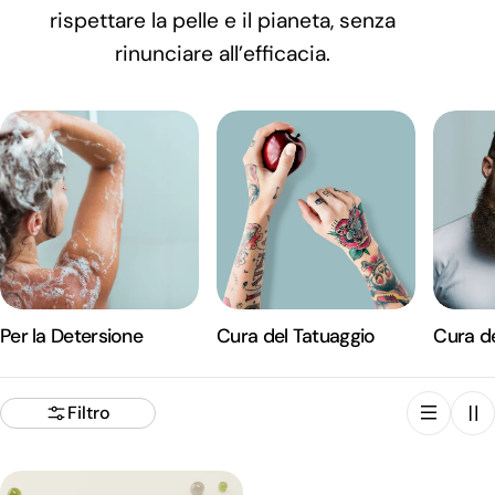
rispettare la pelle e il pianeta, senza
i
rinunciare all’efficacia.
o
n
e
:
Per la Detersione
Cura del Tatuaggio
Cura de
Filtro